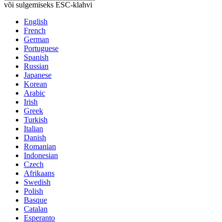
või sulgemiseks ESC-klahvi
English
French
German
Portuguese
Spanish
Russian
Japanese
Korean
Arabic
Irish
Greek
Turkish
Italian
Danish
Romanian
Indonesian
Czech
Afrikaans
Swedish
Polish
Basque
Catalan
Esperanto