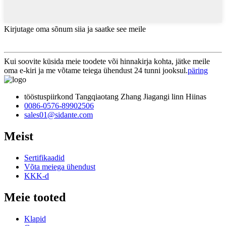
Kirjutage oma sõnum siia ja saatke see meile
Kui soovite küsida meie toodete või hinnakirja kohta, jätke meile
oma e-kiri ja me võtame teiega ühendust 24 tunni jooksul.
päring
tööstuspiirkond Tangqiaotang Zhang Jiagangi linn Hiinas
0086-0576-89902506
sales01@sidante.com
Meist
Sertifikaadid
Võta meiega ühendust
KKK-d
Meie tooted
Klapid