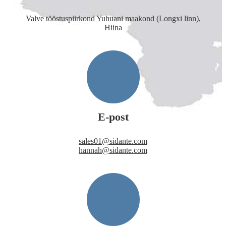
Valve tööstuspiirkond Yuhuani maakond (Longxi linn),
Hiina
E-post
sales01@sidante.com
hannah@sidante.com