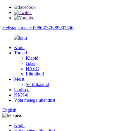
Helistage meile: 0086-0576-89902506
Kodu
Tooted
Klapid
Gaas
HAVC
Liitmikud
Meist
Sertifikaadid
Uudised
KKK-d
Võta meiega ühendust
English
Kodu
Võta meiega ühendust