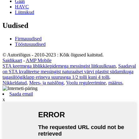
Gaas
HAVC
Liitmikud
Uudised
Firmauudised
Tööstusuudised
© Autoriõigus - 2010-2023 : Kõik õigused kaitstud.
Saidikaart
-
AMP Mobile
STA keermega liblikkäepidemega messingist liitkuulkraan
,
Saadaval
on STA kvaliteetse messingist naturaalset värvi plastist südamikuga
tagasilöögiklapp erineva suurusega 1/2 tolli kuni 4 tolli
,
Nikkeldatud
,
Mees- ja naislõng
,
Voolu reguleerimine
,
määrus
,
Saada email
x