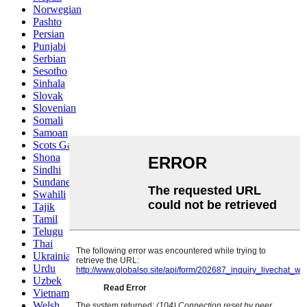
Norwegian
Pashto
Persian
Punjabi
Serbian
Sesotho
Sinhala
Slovak
Slovenian
Somali
Samoan
Scots Gaelic
Shona
Sindhi
Sundanese
Swahili
Tajik
Tamil
Telugu
Thai
Ukrainian
Urdu
Uzbek
Vietnamese
Welsh