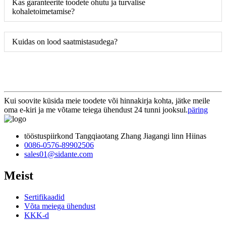
Kas garanteerite toodete ohutu ja turvalise
kohaletoimetamise?
Kuidas on lood saatmistasudega?
Kui soovite küsida meie toodete või hinnakirja kohta, jätke meile
oma e-kiri ja me võtame teiega ühendust 24 tunni jooksul.
päring
tööstuspiirkond Tangqiaotang Zhang Jiagangi linn Hiinas
0086-0576-89902506
sales01@sidante.com
Meist
Sertifikaadid
Võta meiega ühendust
KKK-d