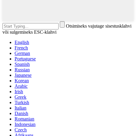
Otsimiseks vajutage sisestusklahvi
või sulgemiseks ESC-klahvi
English
French
German
Portuguese
Spanish
Russian
Japanese
Korean
Arabic
Irish
Greek
Turkish
Italian
Danish
Romanian
Indonesian
Czech
Afrikaans