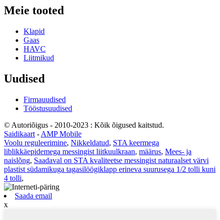
Meie tooted
Klapid
Gaas
HAVC
Liitmikud
Uudised
Firmauudised
Tööstusuudised
© Autoriõigus - 2010-2023 : Kõik õigused kaitstud.
Saidikaart
-
AMP Mobile
Voolu reguleerimine
,
Nikkeldatud
,
STA keermega
liblikkäepidemega messingist liitkuulkraan
,
määrus
,
Mees- ja
naislõng
,
Saadaval on STA kvaliteetse messingist naturaalset värvi
plastist südamikuga tagasilöögiklapp erineva suurusega 1/2 tolli kuni
4 tolli
,
Saada email
x