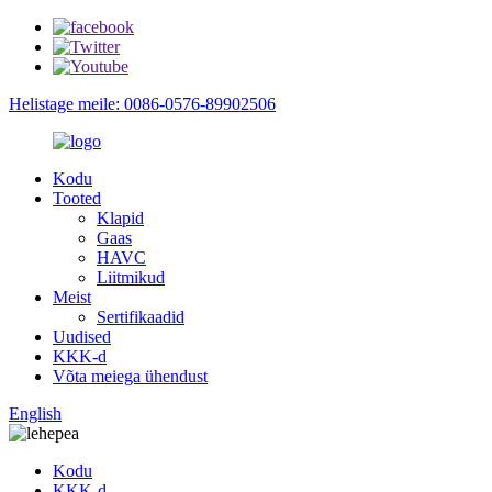
Helistage meile: 0086-0576-89902506
Kodu
Tooted
Klapid
Gaas
HAVC
Liitmikud
Meist
Sertifikaadid
Uudised
KKK-d
Võta meiega ühendust
English
Kodu
KKK-d