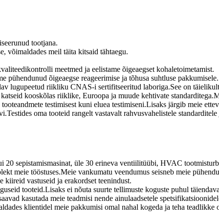
iseerunud tootjana.
, võimaldades meil täita kitsaid tähtaegu.
 kvaliteedikontrolli meetmed ja eelistame õigeaegset kohaletoimetamist.
eme pühendunud õigeaegse reageerimise ja tõhusa suhtluse pakkumisele.
av lugupeetud riikliku CNAS-i sertifitseeritud laboriga.See on täielikult
 katseid kooskõlas riiklike, Euroopa ja muude kehtivate standarditega.
 ja tooteandmete testimisest kuni eluea testimiseni.Lisaks järgib meie ett
kivi.Testides oma tooteid rangelt vastavalt rahvusvahelistele standardi
ui 20 sepistamismasinat, üle 30 erineva ventiilitüübi, HVAC tootmisturbi
komplekt meie tööstuses.Meie vankumatu veendumus seisneb meie pühendum
kiireid vastuseid ja erakordset teenindust.
guseid tooteid.Lisaks ei nõuta suurte tellimuste koguste puhul täiendava
avad kasutada meie teadmisi nende ainulaadsetele spetsifikatsioonidel
aldades klientidel meie pakkumisi omal nahal kogeda ja teha teadlikke o