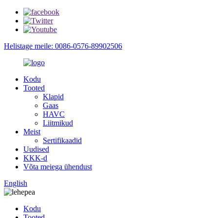
Helistage meile: 0086-0576-89902506
Kodu
Tooted
Klapid
Gaas
HAVC
Liitmikud
Meist
Sertifikaadid
Uudised
KKK-d
Võta meiega ühendust
English
Kodu
Tooted