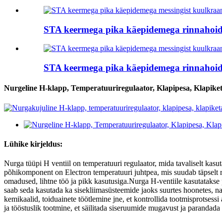
STA keermega pika käepidemega rinnahoidj
STA keermega pika käepidemega rinnahoidj
Nurgeline H-klapp, Temperatuuriregulaator, Klapipesa, Klapike
Lühike kirjeldus:
Nurga tüüpi H ventiil on temperatuuri regulaator, mida tavaliselt kasu
põhikomponent on Electron temperatuuri juhtpea, mis suudab täpselt re
omadused, lihtne töö ja pikk kasutusiga.Nurga H-ventiile kasutatakse 
saab seda kasutada ka sisekliimasüsteemide jaoks suurtes hoonetes, na
kemikaalid, toiduainete töötlemine jne, et kontrollida tootmisprotsessi
ja tööstuslik tootmine, et säilitada siseruumide mugavust ja parandada t