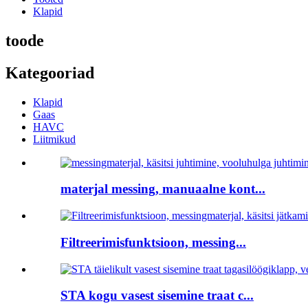
Klapid
toode
Kategooriad
Klapid
Gaas
HAVC
Liitmikud
materjal messing, manuaalne kont...
Filtreerimisfunktsioon, messing...
STA kogu vasest sisemine traat c...