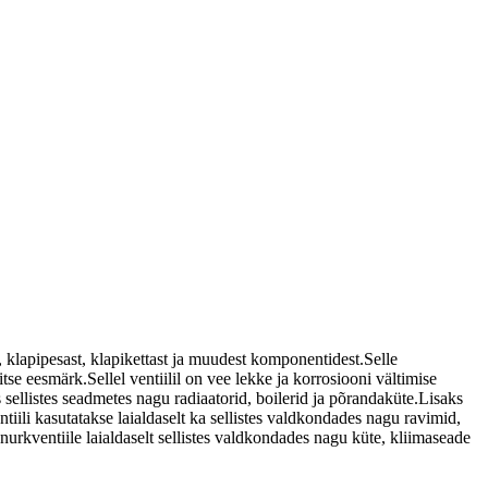
, klapipesast, klapikettast ja muudest komponentidest.Selle
e eesmärk.Sellel ventiilil on vee lekke ja korrosiooni vältimise
sellistes seadmetes nagu radiaatorid, boilerid ja põrandaküte.Lisaks
ili kasutatakse laialdaselt ka sellistes valdkondades nagu ravimid,
nurkventiile laialdaselt sellistes valdkondades nagu küte, kliimaseade