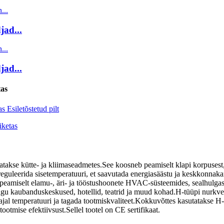
ad...
ad...
tas
tatakse kütte- ja kliimaseadmetes.See koosneb peamiselt klapi korpusest
guleerida sisetemperatuuri, et saavutada energiasäästu ja keskkonnakaits
peamiselt elamu-, äri- ja tööstushoonete HVAC-süsteemides, sealhulgas 
gu kaubanduskeskused, hotellid, teatrid ja muud kohad.H-tüüpi nurkventi
 ajal temperatuuri ja tagada tootmiskvaliteet.Kokkuvõttes kasutatakse H-
ootmise efektiivsust.Sellel tootel on CE sertifikaat.