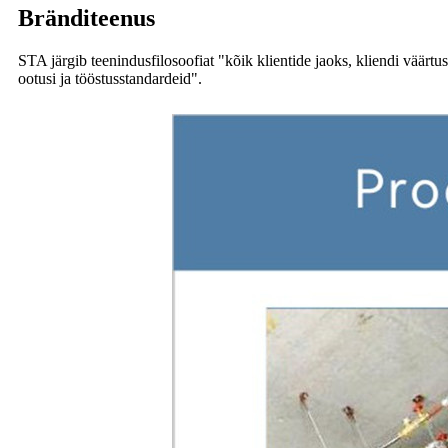
Bränditeenus
STA järgib teenindusfilosoofiat "kõik klientide jaoks, kliendi väärtu
ootusi ja tööstusstandardeid".