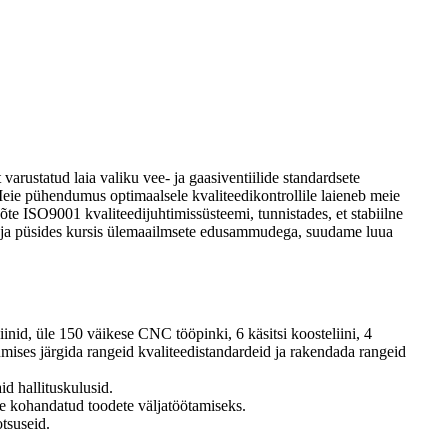
 varustatud laia valiku vee- ja gaasiventiilide standardsete
Meie pühendumus optimaalsele kvaliteedikontrollile laieneb meie
evõte ISO9001 kvaliteedijuhtimissüsteemi, tunnistades, et stabiilne
tele ja püsides kursis ülemaailmsete edusammudega, suudame luua
inid, üle 150 väikese CNC tööpinki, 6 käsitsi koosteliini, 4
ises järgida rangeid kvaliteedistandardeid ja rakendada rangeid
id hallituskulusid.
e kohandatud toodete väljatöötamiseks.
tsuseid.