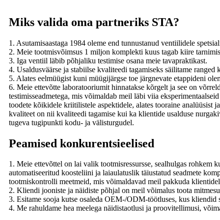
Miks valida oma partneriks STA?
1. Asutamisaastaga 1984 oleme end tunnustanud ventiilidele spetsial
2. Meie tootmisvõimsus 1 miljon komplekti kuus tagab kiire tarnimise
3. Iga ventiil läbib põhjaliku testimise osana meie tavapraktikast.
4. Usaldusväärse ja stabiilse kvaliteedi tagamiseks säilitame ranged
5. Alates eelmüügist kuni müügijärgse toe järgnevate etappideni ol
6. Meie ettevõtte laboratooriumit hinnatakse kõrgelt ja see on võrreld
testimisseadmetega, mis võimaldab meil läbi viia eksperimentaalseid
toodete kõikidele kriitilistele aspektidele, alates tooraine analüüsist
kvaliteet on nii kvaliteedi tagamise kui ka klientide usalduse nurga
tugeva tugipunkti kodu- ja välisturgudel.
Peamised konkurentsieelised
1. Meie ettevõttel on lai valik tootmisressursse, sealhulgas rohkem k
automatiseeritud koosteliini ja laiaulatuslik täiustatud seadmete 
tootmiskontrolli meetmeid, mis võimaldavad meil pakkuda klientidele 
2. Kliendi jooniste ja näidiste põhjal on meil võimalus toota mitmesu
3. Esitame sooja kutse osaleda OEM-/ODM-töötluses, kus kliendid sa
4. Me rahuldame hea meelega näidistaotlusi ja proovitellimusi, võim