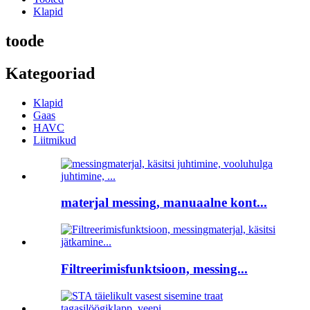
Klapid
toode
Kategooriad
Klapid
Gaas
HAVC
Liitmikud
materjal messing, manuaalne kont...
Filtreerimisfunktsioon, messing...