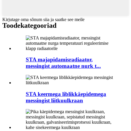
Kirjutage oma sõnum siia ja saatke see meile
Toode
kategooriad
STA majapidamisradiaator,
messingist automaatne nurk t...
STA keermega liblikkäepidemega
messingist liitkuulkraan