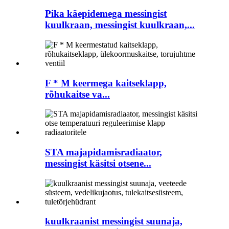
Pika käepidemega messingist
kuulkraan, messingist kuulkraan,...
F * M keermega kaitseklapp,
rõhukaitse va...
STA majapidamisradiaator,
messingist käsitsi otsene...
kuulkraanist messingist suunaja,