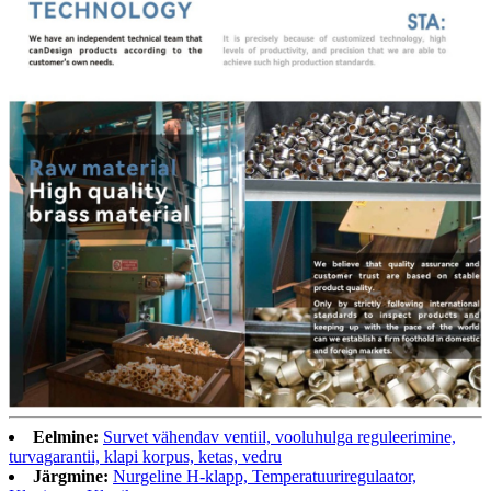
Eelmine:
Survet vähendav ventiil, vooluhulga reguleerimine,
turvagarantii, klapi korpus, ketas, vedru
Järgmine:
Nurgeline H-klapp, Temperatuuriregulaator,