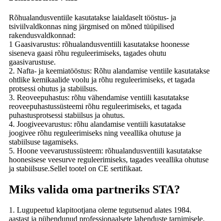
Rõhualandusventiile kasutatakse laialdaselt tööstus- ja
tsiviilvaldkonnas ning järgmised on mõned tüüpilised
rakendusvaldkonnad:
1 Gaasivarustus: rõhualandusventiili kasutatakse hoonesse
siseneva gaasi rõhu reguleerimiseks, tagades ohutu
gaasivarustuse.
2. Nafta- ja keemiatööstus: Rõhu alandamise ventiile kasutatakse
ohtlike kemikaalide voolu ja rõhu reguleerimiseks, et tagada
protsessi ohutus ja stabiilsus.
3. Reoveepuhastus: rõhu vähendamise ventiili kasutatakse
reoveepuhastussüsteemi rõhu reguleerimiseks, et tagada
puhastusprotsessi stabiilsus ja ohutus.
4. Joogiveevarustus: rõhu alandamise ventiili kasutatakse
joogivee rõhu reguleerimiseks ning veeallika ohutuse ja
stabiilsuse tagamiseks.
5. Hoone veevarustussüsteem: rõhualandusventiili kasutatakse
hoonesisese veesurve reguleerimiseks, tagades veeallika ohutuse
ja stabiilsuse.Sellel tootel on CE sertifikaat.
Miks valida oma partneriks STA?
1. Lugupeetud klapitootjana oleme tegutsenud alates 1984.
aastast ja pühendunud professionaalsete lahenduste tarnimisele.