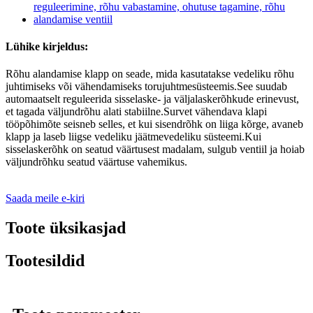
Lühike kirjeldus:
Rõhu alandamise klapp on seade, mida kasutatakse vedeliku rõhu
juhtimiseks või vähendamiseks torujuhtmesüsteemis.See suudab
automaatselt reguleerida sisselaske- ja väljalaskerõhkude erinevust,
et tagada väljundrõhu alati stabiilne.Survet vähendava klapi
tööpõhimõte seisneb selles, et kui sisendrõhk on liiga kõrge, avaneb
klapp ja laseb liigse vedeliku jäätmevedeliku süsteemi.Kui
sisselaskerõhk on seatud väärtusest madalam, sulgub ventiil ja hoiab
väljundrõhku seatud väärtuse vahemikus.
Saada meile e-kiri
Toote üksikasjad
Tootesildid