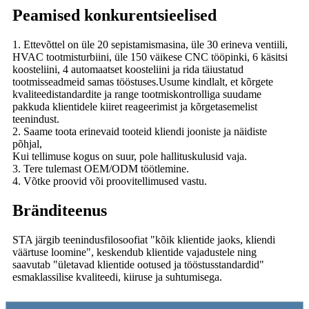
Peamised konkurentsieelised
1. Ettevõttel on üle 20 sepistamismasina, üle 30 erineva ventiili,
HVAC tootmisturbiini, üle 150 väikese CNC tööpinki, 6 käsitsi
koosteliini, 4 automaatset koosteliini ja rida täiustatud
tootmisseadmeid samas tööstuses.Usume kindlalt, et kõrgete
kvaliteedistandardite ja range tootmiskontrolliga suudame
pakkuda klientidele kiiret reageerimist ja kõrgetasemelist
teenindust.
2. Saame toota erinevaid tooteid kliendi jooniste ja näidiste
põhjal,
Kui tellimuse kogus on suur, pole hallituskulusid vaja.
3. Tere tulemast OEM/ODM töötlemine.
4. Võtke proovid või proovitellimused vastu.
Bränditeenus
STA järgib teenindusfilosoofiat "kõik klientide jaoks, kliendi
väärtuse loomine", keskendub klientide vajadustele ning
saavutab "ületavad klientide ootused ja tööstusstandardid"
esmaklassilise kvaliteedi, kiiruse ja suhtumisega.