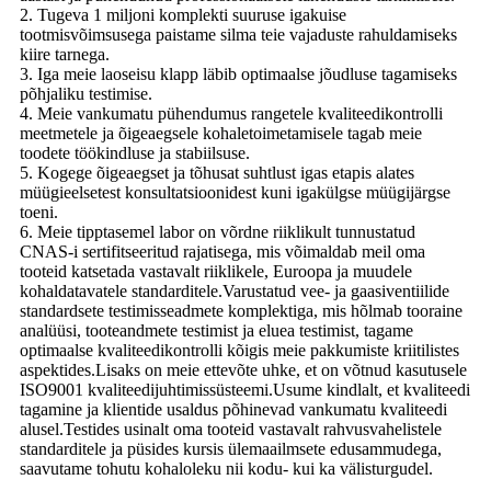
2. Tugeva 1 miljoni komplekti suuruse igakuise
tootmisvõimsusega paistame silma teie vajaduste rahuldamiseks
kiire tarnega.
3. Iga meie laoseisu klapp läbib optimaalse jõudluse tagamiseks
põhjaliku testimise.
4. Meie vankumatu pühendumus rangetele kvaliteedikontrolli
meetmetele ja õigeaegsele kohaletoimetamisele tagab meie
toodete töökindluse ja stabiilsuse.
5. Kogege õigeaegset ja tõhusat suhtlust igas etapis alates
müügieelsetest konsultatsioonidest kuni igakülgse müügijärgse
toeni.
6. Meie tipptasemel labor on võrdne riiklikult tunnustatud
CNAS-i sertifitseeritud rajatisega, mis võimaldab meil oma
tooteid katsetada vastavalt riiklikele, Euroopa ja muudele
kohaldatavatele standarditele.Varustatud vee- ja gaasiventiilide
standardsete testimisseadmete komplektiga, mis hõlmab tooraine
analüüsi, tooteandmete testimist ja eluea testimist, tagame
optimaalse kvaliteedikontrolli kõigis meie pakkumiste kriitilistes
aspektides.Lisaks on meie ettevõte uhke, et on võtnud kasutusele
ISO9001 kvaliteedijuhtimissüsteemi.Usume kindlalt, et kvaliteedi
tagamine ja klientide usaldus põhinevad vankumatu kvaliteedi
alusel.Testides usinalt oma tooteid vastavalt rahvusvahelistele
standarditele ja püsides kursis ülemaailmsete edusammudega,
saavutame tohutu kohaloleku nii kodu- kui ka välisturgudel.