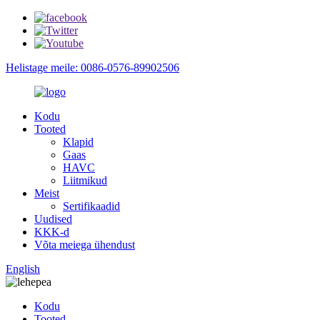
Helistage meile: 0086-0576-89902506
Kodu
Tooted
Klapid
Gaas
HAVC
Liitmikud
Meist
Sertifikaadid
Uudised
KKK-d
Võta meiega ühendust
English
Kodu
Tooted