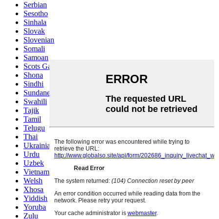
Serbian
Sesotho
Sinhala
Slovak
Slovenian
Somali
Samoan
Scots Gaelic
Shona
Sindhi
Sundanese
Swahili
Tajik
Tamil
Telugu
Thai
Ukrainian
Urdu
Uzbek
Vietnamese
Welsh
Xhosa
Yiddish
Yoruba
Zulu