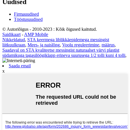
Uudised
Firmauudised
Tööstusuudised
© Autoriõigus - 2010-2023 : Kõik õigused kaitstud.
Saidikaart
-
AMP Mobile
Nikkeldatud
,
STA keermega liblikkäepidemega messingist
liitkuulkraan
,
Mees- ja naislõng
,
Voolu reguleerimine
,
määrus
,
Saadaval on STA kvaliteetse messingist naturaalset värvi plastist
südamikuga tagasilöögiklapp erineva suurusega 1/2 tolli kuni 4 tolli
,
Saada email
x