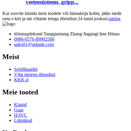
veeteesüsteem, gripp...
Kui soovite küsida meie toodete või hinnakirja kohta, jätke meile
oma e-kiri ja me võtame teiega ühendust 24 tunni jooksul.
päring
tööstuspiirkond Tangqiaotang Zhang Jiagangi linn Hiinas
0086-0576-89902506
sales01@sidante.com
Meist
Sertifikaadid
Võta meiega ühendust
KKK-d
Meie tooted
Klapid
Gaas
HAVC
Liitmikud