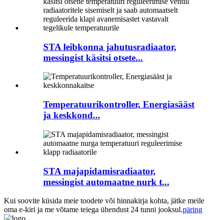
STA leibkonna jahutusradiaator,
messingist käsitsi otsete...
Temperatuurikontroller, Energiasääst
ja keskkond...
STA majapidamisradiaator,
messingist automaatne nurk t...
Kui soovite küsida meie toodete või hinnakirja kohta, jätke meile
oma e-kiri ja me võtame teiega ühendust 24 tunni jooksul.
päring