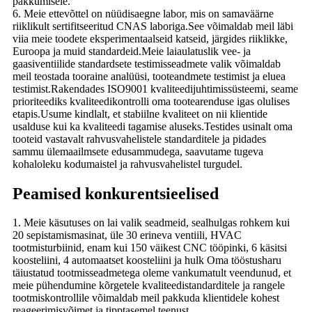
pakkumisele.
6. Meie ettevõttel on nüüdisaegne labor, mis on samaväärne
riiklikult sertifitseeritud CNAS laboriga.See võimaldab meil läbi
viia meie toodete eksperimentaalseid katseid, järgides riiklikke,
Euroopa ja muid standardeid.Meie laiaulatuslik vee- ja
gaasiventiilide standardsete testimisseadmete valik võimaldab
meil teostada tooraine analüüsi, tooteandmete testimist ja eluea
testimist.Rakendades ISO9001 kvaliteedijuhtimissüsteemi, seame
prioriteediks kvaliteedikontrolli oma tootearenduse igas olulises
etapis.Usume kindlalt, et stabiilne kvaliteet on nii klientide
usalduse kui ka kvaliteedi tagamise aluseks.Testides usinalt oma
tooteid vastavalt rahvusvahelistele standarditele ja pidades
sammu ülemaailmsete edusammudega, saavutame tugeva
kohaloleku kodumaistel ja rahvusvahelistel turgudel.
Peamised konkurentsieelised
1. Meie käsutuses on lai valik seadmeid, sealhulgas rohkem kui
20 sepistamismasinat, üle 30 erineva ventiili, HVAC
tootmisturbiinid, enam kui 150 väikest CNC tööpinki, 6 käsitsi
koosteliini, 4 automaatset koosteliini ja hulk Oma tööstusharu
täiustatud tootmisseadmetega oleme vankumatult veendunud, et
meie pühendumine kõrgetele kvaliteedistandarditele ja rangele
tootmiskontrollile võimaldab meil pakkuda klientidele kohest
reageerimisvõimet ja tipptasemel teenust.