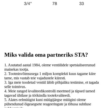
Miks valida oma partneriks STA?
1. Asutatud aastal 1984, oleme ventiilidele spetsialiseerunud
mainekas tootja.
2. Tootmisvõimsusega 1 miljon komplekti kuus tagame kiire
tarne, mis vastab teie vajadustele kiiresti.
3. Iga meie toodetud ventiil läbib põhjaliku testimise, et tagada
selle toimivus.
4. Meie ranged kvaliteedikontrolli meetmed ja täpsed tarned
tagavad ühtlase ja töökindla tootekvaliteedi.
5. Alates eelmüügist kuni müügijärgse müügini oleme
pühendunud õigeaegsete reageeringute ja tõhusa suhtluse