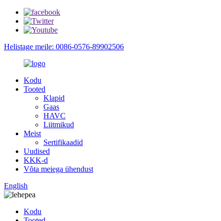
Helistage meile: 0086-0576-89902506
Kodu
Tooted
Klapid
Gaas
HAVC
Liitmikud
Meist
Sertifikaadid
Uudised
KKK-d
Võta meiega ühendust
English
Kodu
Tooted