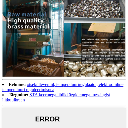
Eelmine:
otsekütteventiil, temperatuuriregulaator, elektrooniline
temperatuuri reguleerimispea
Järgmine:
STA keermega liblikkäepidemega messingist
liitkuulkraan