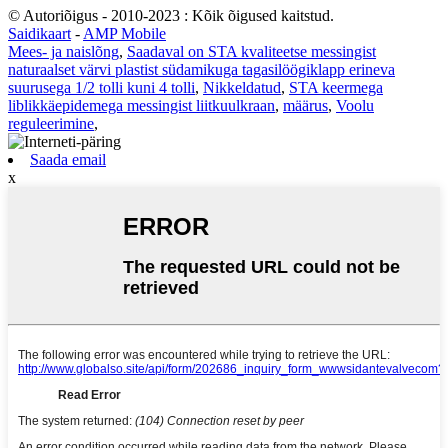
© Autoriõigus - 2010-2023 : Kõik õigused kaitstud.
Saidikaart
-
AMP Mobile
Mees- ja naislõng
,
Saadaval on STA kvaliteetse messingist
naturaalset värvi plastist südamikuga tagasilöögiklapp erineva
suurusega 1/2 tolli kuni 4 tolli
,
Nikkeldatud
,
STA keermega
liblikkäepidemega messingist liitkuulkraan
,
määrus
,
Voolu
reguleerimine
,
Saada email
x