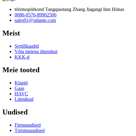
tööstuspiirkond Tangqiaotang Zhang Jiagangi linn Hiinas
0086-0576-89902506
sales01@sidante.com
Meist
Sertifikaadid
Võta meiega ühendust
KKK-d
Meie tooted
Klapid
Gaas
HAVC
Liitmikud
Uudised
Firmauudised
Tööstusuudised