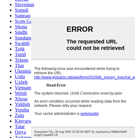
Slovenian
Somali
Samoan
Scots Gaelic
Shona
Sindhi
Sundanese
Swahili
Tajik
Tamil
Telugu
Thai
Ukrainian
Urdu
Uzbek
Vietnamese
Welsh
Xhosa
Yiddish
Yoruba
Zulu
Kinyarwanda
Tatar
Oriya
Turkmen