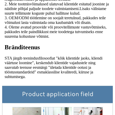
2. Meie tootmisvõimalused ulatuvad klientide esitatud jooniste ja
näidiste põhjal paljude toodete valmistamiseni.Lisaks välistame
suurte tellimuste koguste puhul hallituse kulud.
3. OEM/ODM töötlemine on soojalt teretulnud, pakkudes teile
võimalust lasta valmistada oma kaubamärk või disain.
4. Oleme avatud proovide või proovitellimuste vastuvõtmiseks,
pakkudes teile paindlikkust meie toodetega tutvumiseks enne
suurema kohustuse võtmist.
Bränditeenus
STA järgib teenindusfilosoofiat "kõik klientide jaoks, kliendi
väärtuse loomine", keskendub klientide vajadustele ning
saavutab teenuse eesmärgi "ületada klientide ootusi ja
tööstusstandardeid" esmaklassilise kvaliteedi, kiiruse ja
suhtumisega.