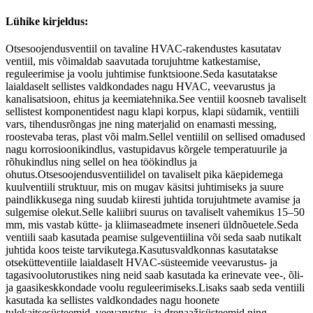
Lühike kirjeldus:
Otsesoojendusventiil on tavaline HVAC-rakendustes kasutatav
ventiil, mis võimaldab saavutada torujuhtme katkestamise,
reguleerimise ja voolu juhtimise funktsioone.Seda kasutatakse
laialdaselt sellistes valdkondades nagu HVAC, veevarustus ja
kanalisatsioon, ehitus ja keemiatehnika.See ventiil koosneb tavaliselt
sellistest komponentidest nagu klapi korpus, klapi südamik, ventiili
vars, tihendusrõngas jne ning materjalid on enamasti messing,
roostevaba teras, plast või malm.Sellel ventiilil on sellised omadused
nagu korrosioonikindlus, vastupidavus kõrgele temperatuurile ja
rõhukindlus ning sellel on hea töökindlus ja
ohutus.Otsesoojendusventiilidel on tavaliselt pika käepidemega
kuulventiili struktuur, mis on mugav käsitsi juhtimiseks ja suure
paindlikkusega ning suudab kiiresti juhtida torujuhtmete avamise ja
sulgemise olekut.Selle kaliibri suurus on tavaliselt vahemikus 15–50
mm, mis vastab kütte- ja kliimaseadmete inseneri üldnõuetele.Seda
ventiili saab kasutada peamise sulgeventiilina või seda saab nutikalt
juhtida koos teiste tarvikutega.Kasutusvaldkonnas kasutatakse
otsekütteventiile laialdaselt HVAC-süsteemide veevarustus- ja
tagasivoolutorustikes ning neid saab kasutada ka erinevate vee-, õli-
ja gaasikeskkondade voolu reguleerimiseks.Lisaks saab seda ventiili
kasutada ka sellistes valdkondades nagu hoonete
tulekaitsesüsteemid, veevarustus- ja drenaažisüsteemid ning