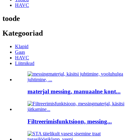
HAVC
toode
Kategooriad
Klapid
Gaas
HAVC
Liitmikud
materjal messing, manuaalne kont...
Filtreerimisfunktsioon, messing...