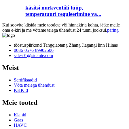
käsitsi nurkventiili tüüp,
temperatuuri reguleerimine va...
Kui soovite küsida meie toodete või hinnakirja kohta, jätke meile
oma e-kiri ja me võtame teiega ühendust 24 tunni jooksul.
päring
tööstuspiirkond Tangqiaotang Zhang Jiagangi linn Hiinas
0086-0576-89902506
sales01@sidante.com
Meist
Sertifikaadid
Võta meiega ühendust
KKK-d
Meie tooted
Klapid
Gaas
HAVC