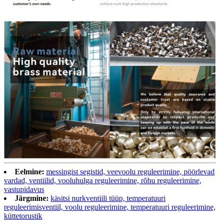
Eelmine:
messingist segistid, veevoolu reguleerimine, pöörlevad
vardad, ventiilid, vooluhulga reguleerimine, rõhu reguleerimine,
vastupidavus
Järgmine:
käsitsi nurkventiili tüüp, temperatuuri
reguleerimisventiil, voolu reguleerimine, temperatuuri reguleerimine,
küttetorustik