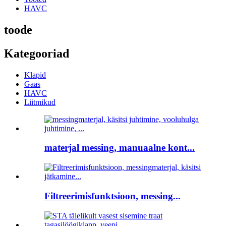
HAVC
toode
Kategooriad
Klapid
Gaas
HAVC
Liitmikud
materjal messing, manuaalne kont...
Filtreerimisfunktsioon, messing...