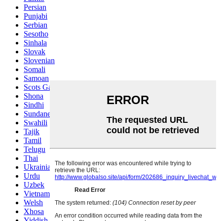
Persian
Punjabi
Serbian
Sesotho
Sinhala
Slovak
Slovenian
Somali
Samoan
Scots Gaelic
Shona
Sindhi
Sundanese
Swahili
Tajik
Tamil
Telugu
Thai
Ukrainian
Urdu
Uzbek
Vietnamese
Welsh
Xhosa
Yiddish