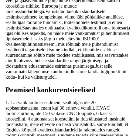
vee- ja gaasiventiilide põhjalikke eksperimentaalseid katseid
kooskõlas riiklike, Euroopa ja muude
tööstusstandarditega.Varustatud täieliku standardsete
testimisseadmete komplektiga, viime läbi põhjalikke analüüse,
sealhulgas tooraine hindamisi, tooteandmete testimist ja eluea
testimist.Saavutades optimaalse kvaliteedikontrolli oma tootesarja
igas olulises aspektis, on näide meie vankumatust pühendumisest
tipptasemele.Lisaks järgib meie ettevõte ISO9001
kvaliteedijuhtimissüsteemi, mis rõhutab meie pühendumust
kvaliteedi tagamisele.Usume kindlalt, et klientide usalduse
suurendamine sõltub meie toodete stabiilsusest, mis saavutatakse
ainult rahvusvaheliste standardite range järgimisega ja
tööstusharu edusammude esirinnas püsimisega.Just selle
vankumatu lähenemise kaudu kindlustame kindla tugipunkti nii
kodu- kui ka välisturgudel.
Peamised konkurentsieelised
1. Lai valik tootmisseadmeid, sealhulgas üle 20
sepistamismasina, enam kui 30 erineva ventiili, HVAC
tootmisturbiini, üle 150 väikese CNC tööpinki, 6 käsitsi
koosteliini, 4 automaatset koosteliini ja rida täiustatud masinaid.
tööstusharu, meie ettevõte on hästi varustatud.Usume kindlalt, et
järgides kõrgeid kvaliteedistandardeid ja rakendades rangeid
tootmiskontrolli meetmeid, suudame tagada kiire reageerimise ja