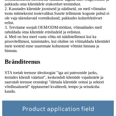
pakkuda oma klientidele erakordset teenindust.
2. Kasutades klientide jooniseid ja näidiseid, on meil võimalus
toota mitmekesist tootevalikut.Suurte tellimuste koguste puhul ei
ole vaja täiendavaid vormikulusid, pakkudes kuluefektiivset
eelist.
3. Tervitame soojalt OEM/ODM-töötlust, võimaldades meil
rahuldada oma klientide erinõudeid ja eelistusi.
4. Meil ​​on hea meel vastu võtta nii näidistellimusi kui ka
proovitellimusi, tunnistades, kui oluline on võimaldada klientidel
meie tooteid enne suuremate kohustuste võtmist hinnata ja
hinnata.
Bränditeenus
STA toetab teenuse ideoloogiat "iga asi patroonide jaoks,
teenides kliendi väärtust", keskendub klientide vajadustele ja
saavutab teenuse eesmärgi "ületada klientide ootusi ja sektori
võrdlusaluseid" tipptasemel kvaliteedi, tempo ja seisukoha
kaudu.