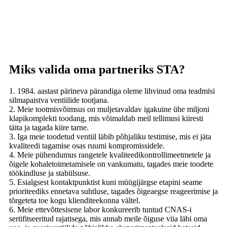
Miks valida oma partneriks STA?
1. 1984. aastast pärineva pärandiga oleme lihvinud oma teadmisi
silmapaistva ventiilide tootjana.
2. Meie tootmisvõimsus on muljetavaldav igakuine ühe miljoni
klapikomplekti toodang, mis võimaldab meil tellimusi kiiresti
täita ja tagada kiire tarne.
3. Iga meie toodetud ventiil läbib põhjaliku testimise, mis ei jäta
kvaliteedi tagamise osas ruumi kompromissidele.
4. Meie pühendumus rangetele kvaliteedikontrollimeetmetele ja
õigele kohaletoimetamisele on vankumatu, tagades meie toodete
töökindluse ja stabiilsuse.
5. Esialgsest kontaktpunktist kuni müügijärgse etapini seame
prioriteediks ennetava suhtluse, tagades õigeaegse reageerimise ja
tõrgeteta toe kogu klienditeekonna vältel.
6. Meie ettevõttesisene labor konkureerib tuntud CNAS-i
sertifitseeritud rajatisega, mis annab meile õiguse viia läbi oma