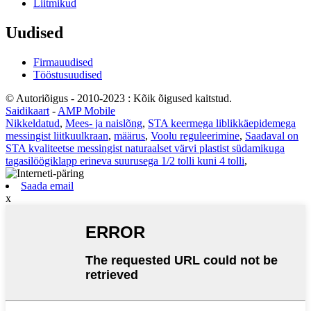
Liitmikud
Uudised
Firmauudised
Tööstusuudised
© Autoriõigus - 2010-2023 : Kõik õigused kaitstud.
Saidikaart
-
AMP Mobile
Nikkeldatud
,
Mees- ja naislõng
,
STA keermega liblikkäepidemega
messingist liitkuulkraan
,
määrus
,
Voolu reguleerimine
,
Saadaval on
STA kvaliteetse messingist naturaalset värvi plastist südamikuga
tagasilöögiklapp erineva suurusega 1/2 tolli kuni 4 tolli
,
Saada email
x