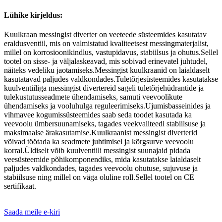
Lühike kirjeldus:
Kuulkraan messingist diverter on veeteede süsteemides kasutatav
eraldusventiil, mis on valmistatud kvaliteetsest messingmaterjalist,
millel on korrosioonikindlus, vastupidavus, stabiilsus ja ohutus.Sellel
tootel on sisse- ja väljalaskeavad, mis sobivad erinevatel juhtudel,
näiteks vedeliku jaotamiseks.Messingist kuulkraanid on laialdaselt
kasutatavad paljudes valdkondades.Tuletõrjesüsteemides kasutatakse
kuulventiiliga messingist divertereid sageli tuletõrjehüdrantide ja
tulekustutusseadmete ühendamiseks, samuti veevoolikute
ühendamiseks ja vooluhulga reguleerimiseks.Ujumisbasseinides ja
vihmavee kogumissüsteemides saab seda toodet kasutada ka
veevoolu ümbersuunamiseks, tagades veekvaliteedi stabiilsuse ja
maksimaalse ärakasutamise.Kuulkraanist messingist diverterid
võivad töötada ka seadmete juhtimisel ja kõrgsurve veevoolu
korral.Üldiselt võib kuulventiili messingist suunajaid pidada
veesüsteemide põhikomponendiks, mida kasutatakse laialdaselt
paljudes valdkondades, tagades veevoolu ohutuse, sujuvuse ja
stabiilsuse ning millel on väga oluline roll.Sellel tootel on CE
sertifikaat.
Saada meile e-kiri