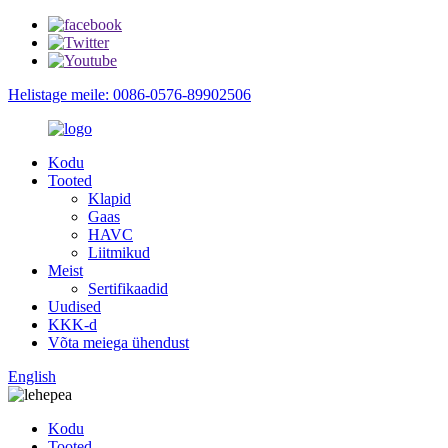
Helistage meile: 0086-0576-89902506
Kodu
Tooted
Klapid
Gaas
HAVC
Liitmikud
Meist
Sertifikaadid
Uudised
KKK-d
Võta meiega ühendust
English
Kodu
Tooted