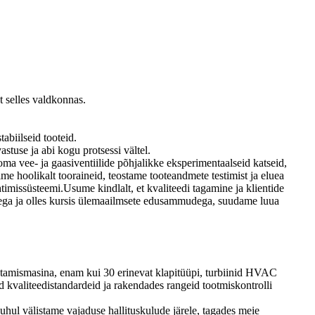
t selles valdkonnas.
abiilseid tooteid.
stuse ja abi kogu protsessi vältel.
oma vee- ja gaasiventiilide põhjalikke eksperimentaalseid katseid,
me hoolikalt tooraineid, teostame tooteandmete testimist ja eluea
timissüsteemi.Usume kindlalt, et kvaliteedi tagamine ja klientide
atega ja olles kursis ülemaailmsete edusammudega, suudame luua
pistamismasina, enam kui 30 erinevat klapitüüpi, turbiinid HVAC
id kvaliteedistandardeid ja rakendades rangeid tootmiskontrolli
 puhul välistame vajaduse hallituskulude järele, tagades meie