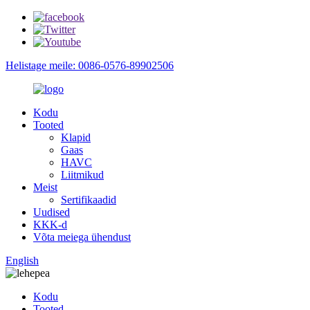
Helistage meile: 0086-0576-89902506
Kodu
Tooted
Klapid
Gaas
HAVC
Liitmikud
Meist
Sertifikaadid
Uudised
KKK-d
Võta meiega ühendust
English
Kodu
Tooted