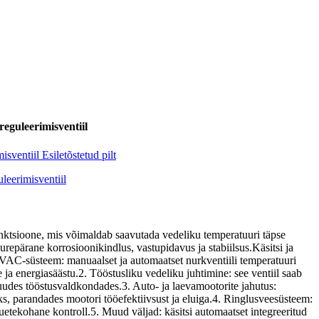
reguleerimisventiil
funktsioone, mis võimaldab saavutada vedeliku temperatuuri täpse
uurepärane korrosioonikindlus, vastupidavus ja stabiilsus.Käsitsi ja
 HVAC-süsteem: manuaalset ja automaatset nurkventiili temperatuuri
ja energiasäästu.2. Tööstusliku vedeliku juhtimine: see ventiil saab
 muudes tööstusvaldkondades.3. Auto- ja laevamootorite jahutus:
s, parandades mootori tööefektiivsust ja eluiga.4. Ringlusveesüsteem:
uetekohane kontroll.5. Muud väljad: käsitsi automaatset integreeritud