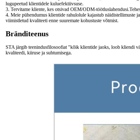
lugupeetud klientidele kuluefektiivsuse.
3. Tervitame kliente, kes otsivad OEM/ODM-töötluslahendusi.Tehes 
4. Meie pühendumus klientide rahulolule kajastub näidistellimuste j
viimistletud kvaliteeti enne suuremate kohustuste võtmist.
Bränditeenus
STA järgib teenindusfilosoofiat "kõik klientide jaoks, loob kliendi v
kvaliteedi, kiiruse ja suhtumisega.