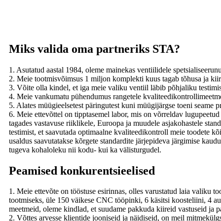
Miks valida oma partneriks STA?
1. Asutatud aastal 1984, oleme mainekas ventiilidele spetsialiseerun
2. Meie tootmisvõimsus 1 miljon komplekti kuus tagab tõhusa ja kiire
3. Võite olla kindel, et iga meie valiku ventiil läbib põhjaliku testimi
4. Meie vankumatu pühendumus rangetele kvaliteedikontrollimeetmetel
5. Alates müügieelsetest päringutest kuni müügijärgse toeni seame prio
6. Meie ettevõttel on tipptasemel labor, mis on võrreldav lugupeetud 
tagades vastavuse riiklikele, Euroopa ja muudele asjakohastele stand
testimist, et saavutada optimaalne kvaliteedikontroll meie toodete k
usaldus saavutatakse kõrgete standardite järjepideva järgimise kaud
tugeva kohaloleku nii kodu- kui ka välisturgudel.
Peamised konkurentsieelised
1. Meie ettevõte on tööstuse esirinnas, olles varustatud laia valik
tootmiseks, üle 150 väikese CNC tööpinki, 6 käsitsi koosteliini, 4 au
meetmeid, oleme kindlad, et suudame pakkuda kiireid vastuseid ja pa
2. Võttes arvesse klientide jooniseid ja näidiseid, on meil mitmekülgs