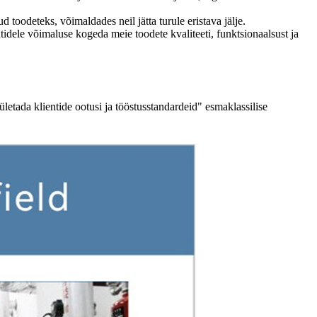
odeteks, võimaldades neil jätta turule eristava jälje.
idele võimaluse kogeda meie toodete kvaliteeti, funktsionaalsust ja
ületada klientide ootusi ja tööstusstandardeid" esmaklassilise