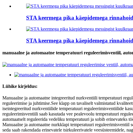
STA keermega pika käepidemega rinnahoidj
STA keermega pika käepidemega rinnahoidj
manuaalne ja automaatne temperatuuri reguleerimisventiil, automa
Lühike kirjeldus:
Manuaalne ja automaatne integreeritud nurkventiili temperatuuri regul
reguleerimise ja juhtimise.See klapp on tavaliselt valmistatud kvaliteet
iseintegreeritud nurkventiilide temperatuuri reguleerimisventiilide k
reguleerimisventiili saab kasutada vee pealevoolu temperatuuri regulee
automaatselt reguleerida vedeliku temperatuuri ja sobib erinevateks tö
Manuaalne ja automaatne nurkklapi temperatuuri reguleerimisventiil s
seda saab rakendada erinevatele tsirkuleerivatele veesüsteemidele, na