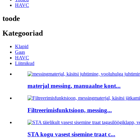
HAVC
toode
Kategooriad
Klapid
Gaas
HAVC
Liitmikud
materjal messing, manuaalne kont...
Filtreerimisfunktsioon, messing...
STA kogu vasest sisemine traat c...