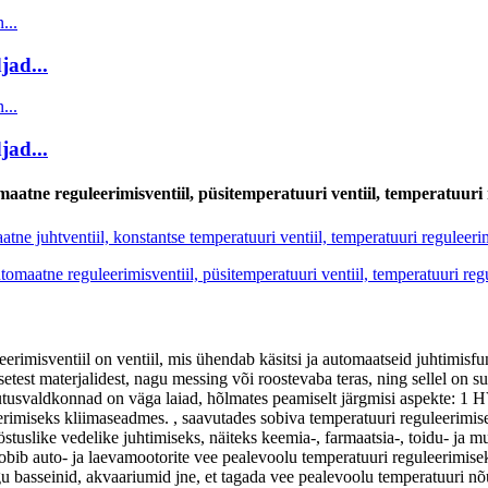
ad...
ad...
atne reguleerimisventiil, püsitemperatuuri ventiil, temperatuuri 
eerimisventiil on ventiil, mis ühendab käsitsi ja automaatseid juhtimis
setest materjalidest, nagu messing või roostevaba teras, ning sellel on s
asutusvaldkonnad on väga laiad, hõlmates peamiselt järgmisi aspekte: 1
rimiseks kliimaseadmes. , saavutades sobiva temperatuuri reguleerimise 
östuslike vedelike juhtimiseks, näiteks keemia-, farmaatsia-, toidu- ja
obib auto- ja laevamootorite vee pealevoolu temperatuuri reguleerimisek
gu basseinid, akvaariumid jne, et tagada vee pealevoolu temperatuuri nõ