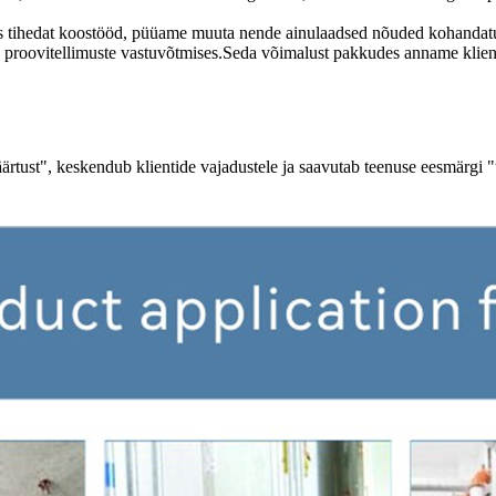
tihedat koostööd, püüame muuta nende ainulaadsed nõuded kohandatud to
a proovitellimuste vastuvõtmises.Seda võimalust pakkudes anname klient
äärtust", keskendub klientide vajadustele ja saavutab teenuse eesmärgi "