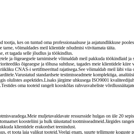
ud tootja, kes on tuntud oma professionaalsuse ja asjatundlikkuse pooles
 tarne, võimaldades meil klientide nõudmisi viivitamata täita.
se, et tagada selle jõudlus ja töökindlus.
e ja õigeaegsele tarnimisele võimaldab meil pakkuda töökindlaid ja st
riteediks õigeaegse ja tõhusa suhtluse, tagades meie klientidele kiire va
riikliku CNAS-i sertifitseeritud rajatisega.See võimaldab meil läbi viia 
arditele.Varustatud standardsete testimisseadmete komplektiga, analüüsi
õigis olulistes aspektides.Lisaks järgime uhkusega ISO9001 kvaliteedijuh
u.Testides oma tooteid rangelt kooskõlas rahvusvaheliste võrdlusnäitaj
u tootmisvaradega.Meie muljetavaldavate ressursside hulgas on üle 20 se
tomaatset koosteliini ja hulk täiustatud tootmisseadmeid.Järgides range
kkuda klientidele erakordset teenindust.
us, et toota laia valikut tooteid.Veelgi enam, suurte tellimuste koguste