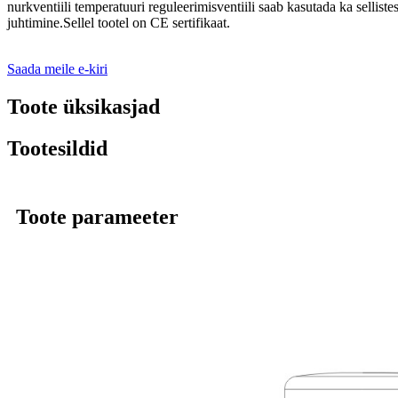
nurkventiili temperatuuri reguleerimisventiili saab kasutada ka sellis
juhtimine.Sellel tootel on CE sertifikaat.
Saada meile e-kiri
Toote üksikasjad
Tootesildid
Toote parameeter