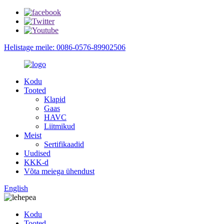
Helistage meile: 0086-0576-89902506
Kodu
Tooted
Klapid
Gaas
HAVC
Liitmikud
Meist
Sertifikaadid
Uudised
KKK-d
Võta meiega ühendust
English
Kodu
Tooted