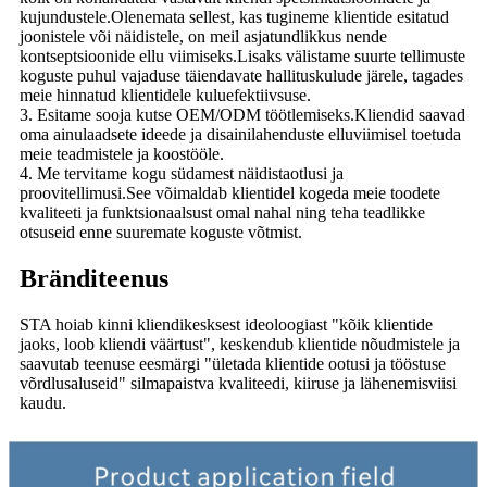
kujundustele.Olenemata sellest, kas tugineme klientide esitatud
joonistele või näidistele, on meil asjatundlikkus nende
kontseptsioonide ellu viimiseks.Lisaks välistame suurte tellimuste
koguste puhul vajaduse täiendavate hallituskulude järele, tagades
meie hinnatud klientidele kuluefektiivsuse.
3. Esitame sooja kutse OEM/ODM töötlemiseks.Kliendid saavad
oma ainulaadsete ideede ja disainilahenduste elluviimisel toetuda
meie teadmistele ja koostööle.
4. Me tervitame kogu südamest näidistaotlusi ja
proovitellimusi.See võimaldab klientidel kogeda meie toodete
kvaliteeti ja funktsionaalsust omal nahal ning teha teadlikke
otsuseid enne suuremate koguste võtmist.
Bränditeenus
STA hoiab kinni kliendikesksest ideoloogiast "kõik klientide
jaoks, loob kliendi väärtust", keskendub klientide nõudmistele ja
saavutab teenuse eesmärgi "ületada klientide ootusi ja tööstuse
võrdlusaluseid" silmapaistva kvaliteedi, kiiruse ja lähenemisviisi
kaudu.