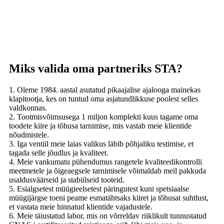
Miks valida oma partneriks STA?
1. Oleme 1984. aastal asutatud pikaajalise ajalooga mainekas
klapitootja, kes on tuntud oma asjatundlikkuse poolest selles
valdkonnas.
2. Tootmisvõimsusega 1 miljon komplekti kuus tagame oma
toodete kiire ja tõhusa tarnimise, mis vastab meie klientide
nõudmistele.
3. Iga ventiil meie laias valikus läbib põhjaliku testimise, et
tagada selle jõudlus ja kvaliteet.
4. Meie vankumatu pühendumus rangetele kvaliteedikontrolli
meetmetele ja õigeaegsele tarnimisele võimaldab meil pakkuda
usaldusväärseid ja stabiilseid tooteid.
5. Esialgsetest müügieelsetest päringutest kuni spetsiaalse
müügijärgse toeni peame esmatähtsaks kiiret ja tõhusat suhtlust,
et vastata meie hinnatud klientide vajadustele.
6. Meie täiustatud labor, mis on võrreldav riiklikult tunnustatud