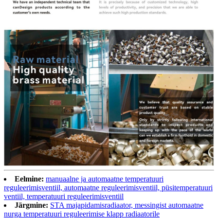
Eelmine:
manuaalne ja automaatne temperatuuri
reguleerimisventiil, automaatne reguleerimisventiil, püsitemperatuuri
ventiil, temperatuuri reguleerimisventiil
Järgmine:
STA majapidamisradiaator, messingist automaatne
nurga temperatuuri reguleerimise klapp radiaatorile