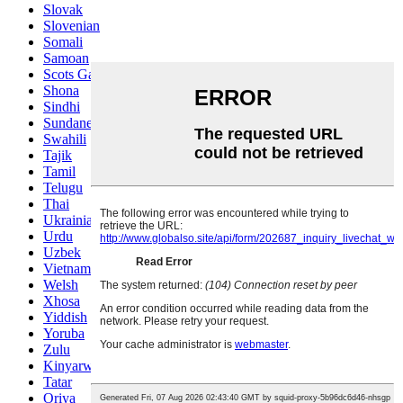
Slovak
Slovenian
Somali
Samoan
Scots Gaelic
Shona
Sindhi
Sundanese
Swahili
Tajik
Tamil
Telugu
Thai
Ukrainian
Urdu
Uzbek
Vietnamese
Welsh
Xhosa
Yiddish
Yoruba
Zulu
Kinyarwanda
Tatar
Oriya