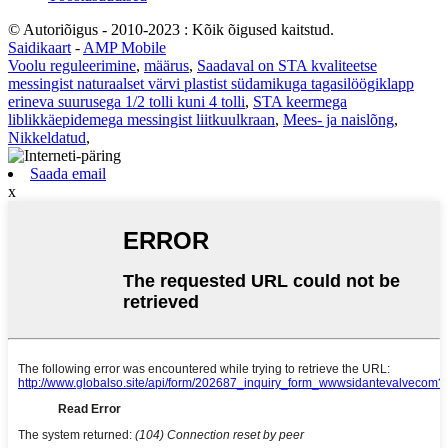
© Autoriõigus - 2010-2023 : Kõik õigused kaitstud.
Saidikaart
-
AMP Mobile
Voolu reguleerimine
,
määrus
,
Saadaval on STA kvaliteetse
messingist naturaalset värvi plastist südamikuga tagasilöögiklapp
erineva suurusega 1/2 tolli kuni 4 tolli
,
STA keermega
liblikkäepidemega messingist liitkuulkraan
,
Mees- ja naislõng
,
Nikkeldatud
,
Saada email
x