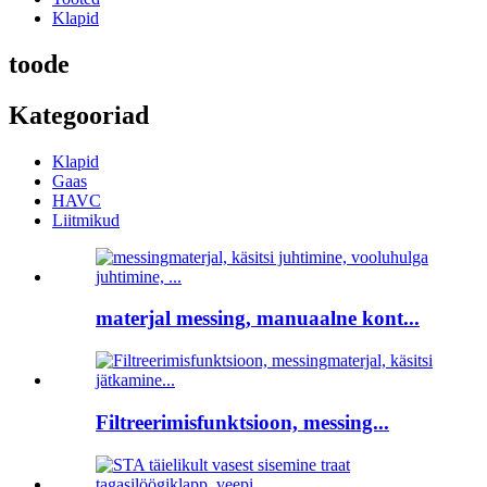
Klapid
toode
Kategooriad
Klapid
Gaas
HAVC
Liitmikud
materjal messing, manuaalne kont...
Filtreerimisfunktsioon, messing...