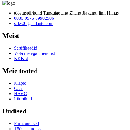
tööstuspiirkond Tangqiaotang Zhang Jiagangi linn Hiinas
0086-0576-89902506
sales01@sidante.com
Meist
Sertifikaadid
Võta meiega ühendust
KKK-d
Meie tooted
Klapid
Gaas
HAVC
Liitmikud
Uudised
Firmauudised
Tööstusuudised