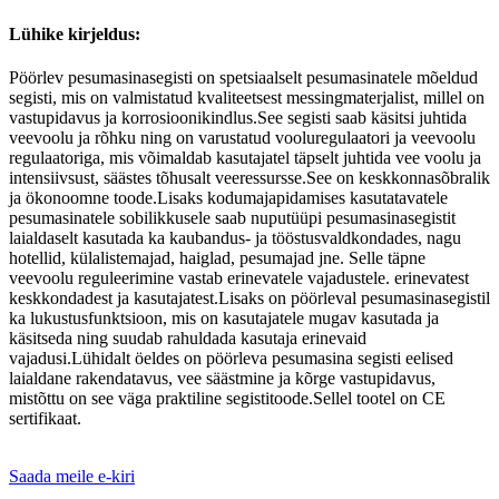
Lühike kirjeldus:
Pöörlev pesumasinasegisti on spetsiaalselt pesumasinatele mõeldud
segisti, mis on valmistatud kvaliteetsest messingmaterjalist, millel on
vastupidavus ja korrosioonikindlus.See segisti saab käsitsi juhtida
veevoolu ja rõhku ning on varustatud vooluregulaatori ja veevoolu
regulaatoriga, mis võimaldab kasutajatel täpselt juhtida vee voolu ja
intensiivsust, säästes tõhusalt veeressursse.See on keskkonnasõbralik
ja ökonoomne toode.Lisaks kodumajapidamises kasutatavatele
pesumasinatele sobilikkusele saab nuputüüpi pesumasinasegistit
laialdaselt kasutada ka kaubandus- ja tööstusvaldkondades, nagu
hotellid, külalistemajad, haiglad, pesumajad jne. Selle täpne
veevoolu reguleerimine vastab erinevatele vajadustele. erinevatest
keskkondadest ja kasutajatest.Lisaks on pöörleval pesumasinasegistil
ka lukustusfunktsioon, mis on kasutajatele mugav kasutada ja
käsitseda ning suudab rahuldada kasutaja erinevaid
vajadusi.Lühidalt öeldes on pöörleva pesumasina segisti eelised
laialdane rakendatavus, vee säästmine ja kõrge vastupidavus,
mistõttu on see väga praktiline segistitoode.Sellel tootel on CE
sertifikaat.
Saada meile e-kiri