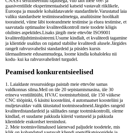
CNAS-i sertifitseeritud rajatisega, viib läbi meie vee- ja
gaasiventiilide eksperimentaalseid katseid vastavalt riiklikele,
Euroopa ja muudele kohaldatavatele standarditele.Varustatud laia
valiku standardsete testimisseadmetega, analüüsime hoolikalt
tooraineid, viime läbi tooteandmete testimise ja eluea testimise, et
saavutada optimaalne kvaliteedikontroll meie toodete kõigis
olulistes aspektides.Lisaks järgib meie ettevõte ISO9001
kvaliteedijuhtimissüsteemi.Usume kindlalt, et kvaliteedi tagamine
ja klientide usaldus on rajatud stabiilse kvaliteedi alusele.Järgides
rangelt rahvusvahelisi standardeid ja püsides kursis
ülemaailmsete edusammudega, loome kindla kohaloleku nii
kodu- kui ka rahvusvahelistel turgudel.
Peamised konkurentsieelised
1. Laialdaste ressurssidega paistab meie ettevõte samas
valdkonnas silma.Meil on üle 20 sepistamismasina, üle 30
erineva ventiilitüübi, HVAC tootmisturbiinid, üle 150 väikese
CNC tööpinki, 6 käsitsi koosteliini, 4 automaatset koosteliini ja
muljetavaldav valik täiustatud tootmisseadmeid.Järgides rangeid
kvaliteedistandardeid ja säilitades range tootmiskontrolli, oleme
kindlad, et suudame pakkuda kiireid vastuseid ja pakkuda
klientidele erakordset teenindust.
2. Meie tootmisvõimalused laienevad paljudele toodetele, mis
kõik on kohandatud vastavalt kliendi spetsifikatsioonidele ja