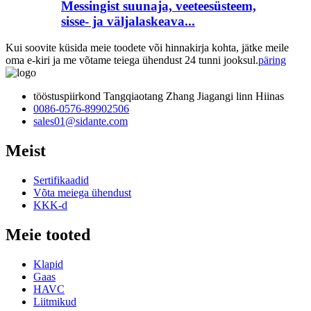
Messingist suunaja, veeteesüsteem,
sisse- ja väljalaskeava...
Kui soovite küsida meie toodete või hinnakirja kohta, jätke meile
oma e-kiri ja me võtame teiega ühendust 24 tunni jooksul.
päring
tööstuspiirkond Tangqiaotang Zhang Jiagangi linn Hiinas
0086-0576-89902506
sales01@sidante.com
Meist
Sertifikaadid
Võta meiega ühendust
KKK-d
Meie tooted
Klapid
Gaas
HAVC
Liitmikud