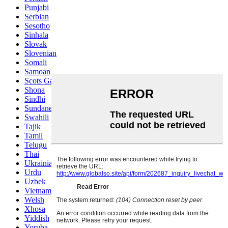
Punjabi
Serbian
Sesotho
Sinhala
Slovak
Slovenian
Somali
Samoan
Scots Gaelic
Shona
Sindhi
Sundanese
Swahili
Tajik
Tamil
Telugu
Thai
Ukrainian
Urdu
Uzbek
Vietnamese
Welsh
Xhosa
Yiddish
Yoruba