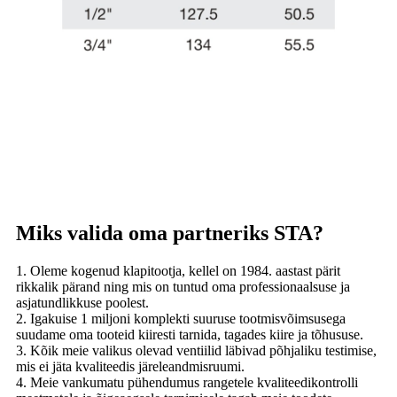
Miks valida oma partneriks STA?
1. Oleme kogenud klapitootja, kellel on 1984. aastast pärit
rikkalik pärand ning mis on tuntud oma professionaalsuse ja
asjatundlikkuse poolest.
2. Igakuise 1 miljoni komplekti suuruse tootmisvõimsusega
suudame oma tooteid kiiresti tarnida, tagades kiire ja tõhususe.
3. Kõik meie valikus olevad ventiilid läbivad põhjaliku testimise,
mis ei jäta kvaliteedis järeleandmisruumi.
4. Meie vankumatu pühendumus rangetele kvaliteedikontrolli