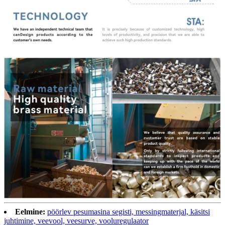
Eelmine:
pöörlev pesumasina segisti, messingmaterjal, käsitsi
juhtimine, veevool, veesurve, vooluregulaator