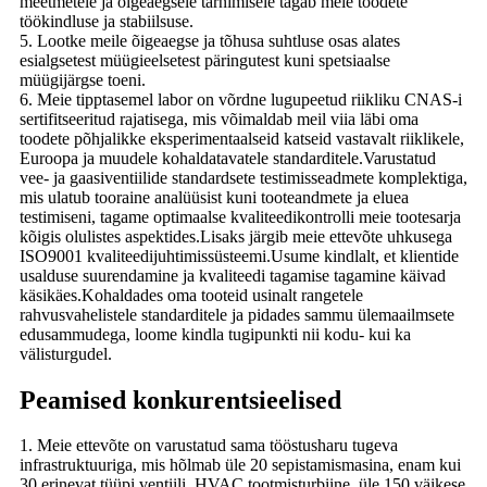
meetmetele ja õigeaegsele tarnimisele tagab meie toodete
töökindluse ja stabiilsuse.
5. Lootke meile õigeaegse ja tõhusa suhtluse osas alates
esialgsetest müügieelsetest päringutest kuni spetsiaalse
müügijärgse toeni.
6. Meie tipptasemel labor on võrdne lugupeetud riikliku CNAS-i
sertifitseeritud rajatisega, mis võimaldab meil viia läbi oma
toodete põhjalikke eksperimentaalseid katseid vastavalt riiklikele,
Euroopa ja muudele kohaldatavatele standarditele.Varustatud
vee- ja gaasiventiilide standardsete testimisseadmete komplektiga,
mis ulatub tooraine analüüsist kuni tooteandmete ja eluea
testimiseni, tagame optimaalse kvaliteedikontrolli meie tootesarja
kõigis olulistes aspektides.Lisaks järgib meie ettevõte uhkusega
ISO9001 kvaliteedijuhtimissüsteemi.Usume kindlalt, et klientide
usalduse suurendamine ja kvaliteedi tagamise tagamine käivad
käsikäes.Kohaldades oma tooteid usinalt rangetele
rahvusvahelistele standarditele ja pidades sammu ülemaailmsete
edusammudega, loome kindla tugipunkti nii kodu- kui ka
välisturgudel.
Peamised konkurentsieelised
1. Meie ettevõte on varustatud sama tööstusharu tugeva
infrastruktuuriga, mis hõlmab üle 20 sepistamismasina, enam kui
30 erinevat tüüpi ventiili, HVAC tootmisturbiine, üle 150 väikese