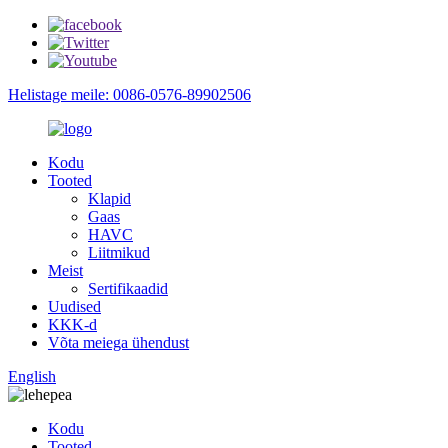
Helistage meile: 0086-0576-89902506
Kodu
Tooted
Klapid
Gaas
HAVC
Liitmikud
Meist
Sertifikaadid
Uudised
KKK-d
Võta meiega ühendust
English
Kodu
Tooted