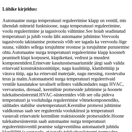
Lühike kirjeldus:
Automaatne nurga temperatuuri reguleerimise klapp on ventiil, mis
ühendab mitmeid funktsioone, nagu temperatuuri reguleerimine,
voolu reguleerimine ja tagasivoolu vältimine.See hoiab seadistatud
temperatuuri ja juhib voolu läbi automaatse juhtimise.Veevoolu
tagasivoolu takistamise protsessis võib see tagada ka veevoolu õige
suuna, vältides sellega torujuhtme reostuse ja torujuhtme purunemise
ohtu.Automaatne nurga temperatuuri reguleerimise klapp koosneb
peamiselt klapi korpusest, klapikettast, vedrust ja muudest
komponentidest.Erinevate kasutusstsenaariumide järgi saab valida
erinevaid konstruktsioonitüüpe, nagu kuulitüüp, klambritüüp ja
värava tüüp, aga ka erinevaid materjale, nagu messing, roostevaba
teras ja malm.Automaatseid nurga temperatuuri reguleerivaid
ventiile kasutatakse tavaliselt sellistes valdkondades nagu HVAC,
veevarustus, drenaaž, keemiliste protsesside juhtimine ja hoonete
tulekaitsesüsteemid.HVAC-süsteemides võib see olla pideva
temperatuuri ja vooluhulga reguleerimise võtmekomponendiks,
säilitades stabiilse sisetemperatuuri.Keemilise protsessi juhtimise
valdkonnas saab see reguleerida voolukiirust ja temperatuuri
vastavalt erinevatele keemiliste reaktsioonide protsessidele.Hoone
tulekaitsesüsteemis saab automaatne nurga temperatuuri
reguleerimisventiil peamise sulgeventiilina automaatselt juhtida
klapilülitit ja veevoolu, et tagada tulekaitsesüsteemi normaalne