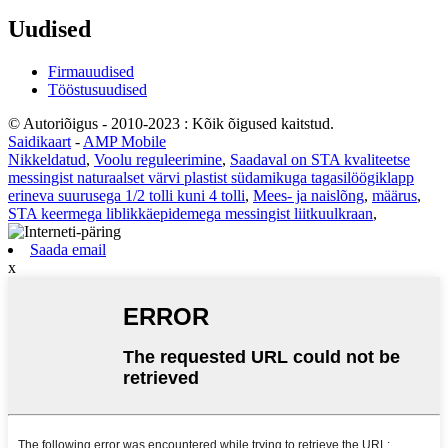
Uudised
Firmauudised
Tööstusuudised
© Autoriõigus - 2010-2023 : Kõik õigused kaitstud.
Saidikaart
-
AMP Mobile
Nikkeldatud
,
Voolu reguleerimine
,
Saadaval on STA kvaliteetse
messingist naturaalset värvi plastist südamikuga tagasilöögiklapp
erineva suurusega 1/2 tolli kuni 4 tolli
,
Mees- ja naislõng
,
määrus
,
STA keermega liblikkäepidemega messingist liitkuulkraan
,
Saada email
x