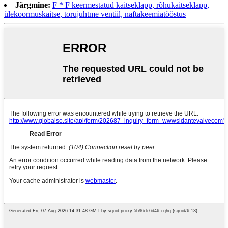
Järgmine:
F * F keermestatud kaitseklapp, rõhukaitseklapp,
ülekoormuskaitse, torujuhtme ventiil, naftakeemiatööstus