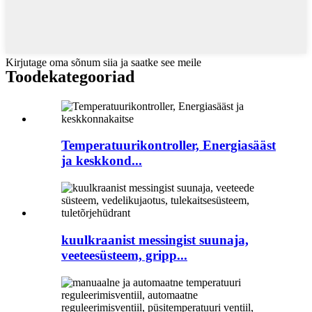
Kirjutage oma sõnum siia ja saatke see meile
Toode
kategooriad
Temperatuurikontroller, Energiasääst
ja keskkond...
kuulkraanist messingist suunaja,
veeteesüsteem, gripp...