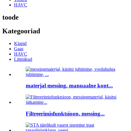
HAVC
toode
Kategooriad
Klapid
Gaas
HAVC
Liitmikud
materjal messing, manuaalne kont...
Filtreerimisfunktsioon, messing...