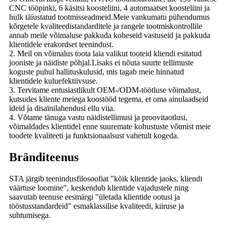
CNC tööpinki, 6 käsitsi koosteliini, 4 automaatset koosteliini ja
hulk täiustatud tootmisseadmeid.Meie vankumatu pühendumus
kõrgetele kvaliteedistandarditele ja rangele tootmiskontrollile
annab meile võimaluse pakkuda koheseid vastuseid ja pakkuda
klientidele erakordset teenindust.
2. Meil ​​on võimalus toota laia valikut tooteid kliendi esitatud
jooniste ja näidiste põhjal.Lisaks ei nõuta suurte tellimuste
koguste puhul hallituskulusid, mis tagab meie hinnatud
klientidele kuluefektiivsuse.
3. Tervitame entusiastlikult OEM-/ODM-töötluse võimalust,
kutsudes kliente meiega koostööd tegema, et oma ainulaadseid
ideid ja disainilahendusi ellu viia.
4. Võtame tänuga vastu näidistellimusi ja proovitaotlusi,
võimaldades klientidel enne suuremate kohustuste võtmist meie
toodete kvaliteeti ja funktsionaalsust vahetult kogeda.
Bränditeenus
STA järgib teenindusfilosoofiat "kõik klientide jaoks, kliendi
väärtuse loomine", keskendub klientide vajadustele ning
saavutab teenuse eesmärgi "ületada klientide ootusi ja
tööstusstandardeid" esmaklassilise kvaliteedi, kiiruse ja
suhtumisega.